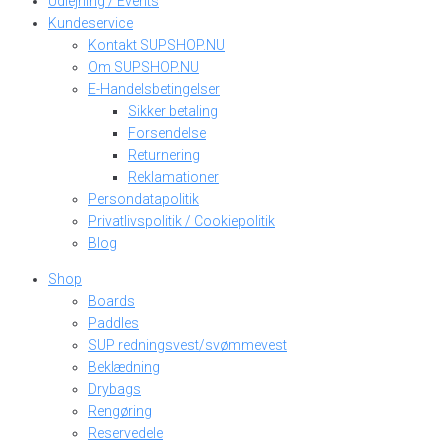
Udlejning / Events
Kundeservice
Kontakt SUPSHOP.NU
Om SUPSHOP.NU
E-Handelsbetingelser
Sikker betaling
Forsendelse
Returnering
Reklamationer
Persondatapolitik
Privatlivspolitik / Cookiepolitik
Blog
Shop
Boards
Paddles
SUP redningsvest/svømmevest
Beklædning
Drybags
Rengøring
Reservedele