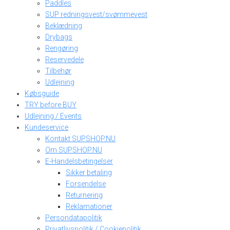
Paddles
SUP redningsvest/svømmevest
Beklædning
Drybags
Rengøring
Reservedele
Tilbehør
Udlejning
Købsguide
TRY before BUY
Udlejning / Events
Kundeservice
Kontakt SUPSHOP.NU
Om SUPSHOP.NU
E-Handelsbetingelser
Sikker betaling
Forsendelse
Returnering
Reklamationer
Persondatapolitik
Privatlivspolitik / Cookiepolitik