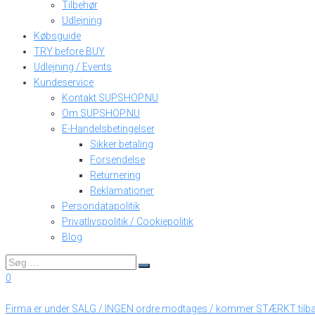
Tilbehør
Udlejning
Købsguide
TRY before BUY
Udlejning / Events
Kundeservice
Kontakt SUPSHOP.NU
Om SUPSHOP.NU
E-Handelsbetingelser
Sikker betaling
Forsendelse
Returnering
Reklamationer
Persondatapolitik
Privatlivspolitik / Cookiepolitik
Blog
0
Firma er under SALG / INGEN ordre modtages / kommer STÆRKT tilb