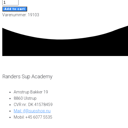
SUP
Guld
Add to cart
Pakke
Varenummer: 19103
quantity
Randers Sup Academy
Amstrup Bakker 19
8860 Ulstrup
CVR nr.: DK 41578459
Mail: jf@supshop.nu
Mobil: +45 6077 5535