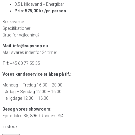
0,5 L kildevand + Energibar
Pris: 575,00 kr./pr. person
Beskrivelse
Specifikationer
Brug for vejledning?
Mail
:
info@supshop.nu
Mail svares indenfor 24 timer
Tlf
: +45 60 77 55 35
Vores kundeservice er åben på tlf.:
Mandag – Fredag 16.30 – 20.00
Lørdag – Søndag 12.00 – 16.00
Helligdage 12.00 – 16.00
Besøg vores showroom:
Fjorddalen 35, 8960 Randers SØ
In stock