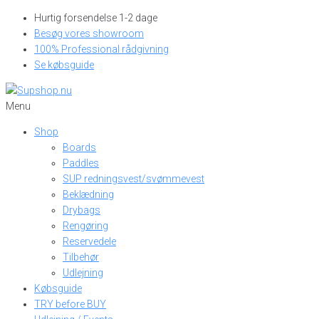
Skip
Hurtig forsendelse 1-2 dage
to
Besøg vores showroom
content
100% Professional rådgivning
Se købsguide
Menu
Shop
Boards
Paddles
SUP redningsvest/svømmevest
Beklædning
Drybags
Rengøring
Reservedele
Tilbehør
Udlejning
Købsguide
TRY before BUY