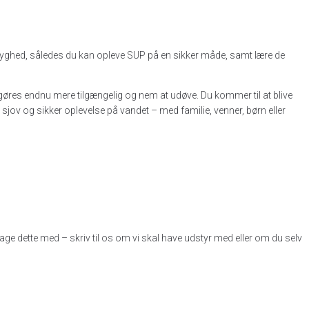
 tryghed, således du kan opleve SUP på en sikker måde, samt lære de
n gøres endnu mere tilgængelig og nem at udøve. Du kommer til at blive
 sjov og sikker oplevelse på vandet – med familie, venner, børn eller
tage dette med – skriv til os om vi skal have udstyr med eller om du selv