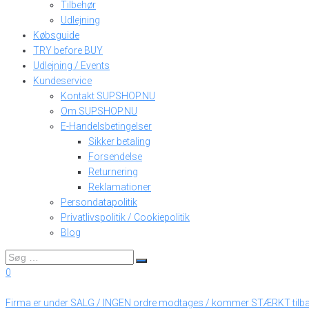
Tilbehør
Udlejning
Købsguide
TRY before BUY
Udlejning / Events
Kundeservice
Kontakt SUPSHOP.NU
Om SUPSHOP.NU
E-Handelsbetingelser
Sikker betaling
Forsendelse
Returnering
Reklamationer
Persondatapolitik
Privatlivspolitik / Cookiepolitik
Blog
0
Firma er under SALG / INGEN ordre modtages / kommer STÆRKT tilb