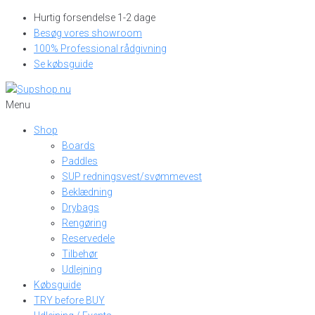
Skip
Hurtig forsendelse 1-2 dage
to
Besøg vores showroom
content
100% Professional rådgivning
Se købsguide
Menu
Shop
Boards
Paddles
SUP redningsvest/svømmevest
Beklædning
Drybags
Rengøring
Reservedele
Tilbehør
Udlejning
Købsguide
TRY before BUY