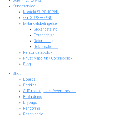
Udlejning / Events
Kundeservice
Kontakt SUPSHOP.NU
Om SUPSHOP.NU
E-Handelsbetingelser
Sikker betaling
Forsendelse
Returnering
Reklamationer
Persondatapolitik
Privatlivspolitik / Cookiepolitik
Blog
Shop
Boards
Paddles
SUP redningsvest/svømmevest
Beklædning
Drybags
Rengøring
Reservedele