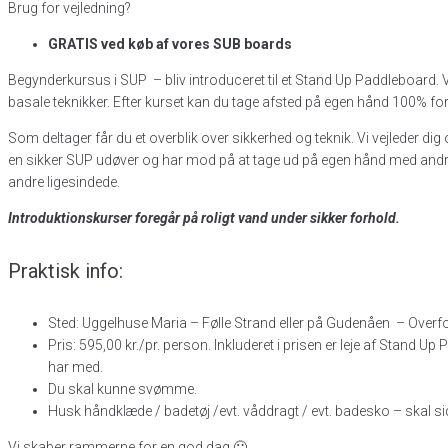
Brug for vejledning?
GRATIS ved køb af vores SUB boards
Begynderkursus i SUP – bliv introduceret til et Stand Up Paddleboard. 
basale teknikker. Efter kurset kan du tage afsted på egen hånd 100% for
Som deltager får du et overblik over sikkerhed og teknik. Vi vejleder d
en sikker SUP udøver og har mod på at tage ud på egen hånd med andre SUP
andre ligesindede.
Introduktionskurser foregår på roligt vand under sikker forhold.
Praktisk info:
Sted: Uggelhuse Maria – Følle Strand eller på Gudenåen – Overfor
Pris: 595,00 kr./pr. person. Inkluderet i prisen er leje af Stand 
har med.
Du skal kunne svømme.
Husk håndklæde / badetøj /evt. våddragt / evt. badesko – skal s
Vi skaber rammerne for en god dag 🙂