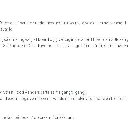
Vores certificerede / uddannede instruktører vil give dig den nødvendige
svarlig.
ig også omkring valg af board og giver dig inspiration til hvordan SUP ka
 udøvere. Du vil blive inspireret til at tage oftere på tur, samt have en
 Street Food Randers (aftales fra gang til gang)
Up Paddleboard og svømmevest. Har du selv udstyr vil det være en fordel at 
idde fast på foden / solcream / drikkedunk